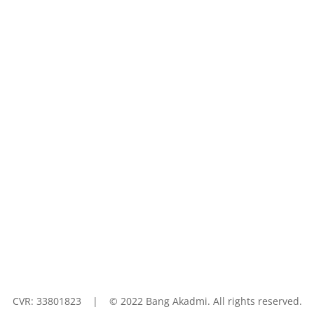


akademi.dk
Valkendorfsgade 5, 1.tv
1151 København K
CVR:
33801823 | © 2022 Bang Akadmi. All rights reserved.