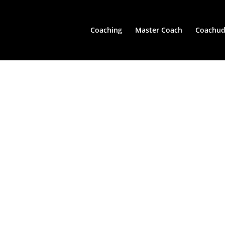
Coaching
Master Coach
Coachud
 fra dagene
– BILLEDER –