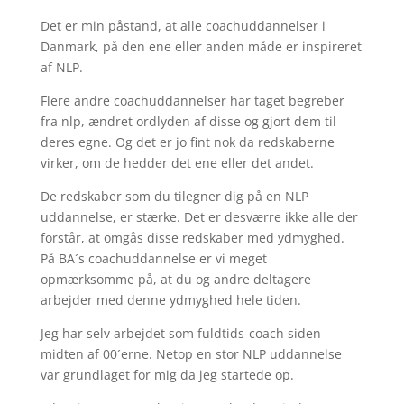
Det er min påstand, at alle coachuddannelser i
Danmark, på den ene eller anden måde er inspireret
af NLP.
Flere andre coachuddannelser har taget begreber
fra nlp, ændret ordlyden af disse og gjort dem til
deres egne. Og det er jo fint nok da redskaberne
virker, om de hedder det ene eller det andet.
De redskaber som du tilegner dig på en NLP
uddannelse, er stærke. Det er desværre ikke alle der
forstår, at omgås disse redskaber med ydmyghed.
På BA´s coachuddannelse er vi meget
opmærksomme på, at du og andre deltagere
arbejder med denne ydmyghed hele tiden.
Jeg har selv arbejdet som fuldtids-coach siden
midten af 00´erne. Netop en stor NLP uddannelse
var grundlaget for mig da jeg startede op.